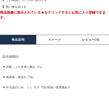
この商品について問い合わせる
買い物を続ける
商品画像に表示されている★をクリックするとお気に入り登録できま
す。
商品説明
イメージ
レビュー(0)
[読売新聞社]
▼ 外観：ふち全体に傷み･ヨレ
▼ 裏表紙：角折れ･汚れ
▼ 中古品のため、シミ･ヤケ･汚れ等強い使用感あり