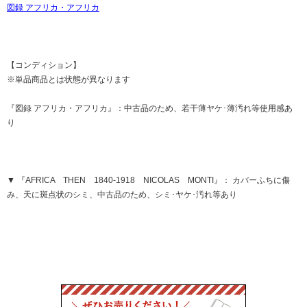
図録 アフリカ・アフリカ
【コンディション】
※単品商品とは状態が異なります
『図録 アフリカ・アフリカ』：中古品のため、若干薄ヤケ･薄汚れ等使用感あ
り
▼ 『AFRICA THEN 1840-1918 NICOLAS MONTI』： カバーふちに傷
み、天に斑点状のシミ、中古品のため、シミ･ヤケ･汚れ等あり