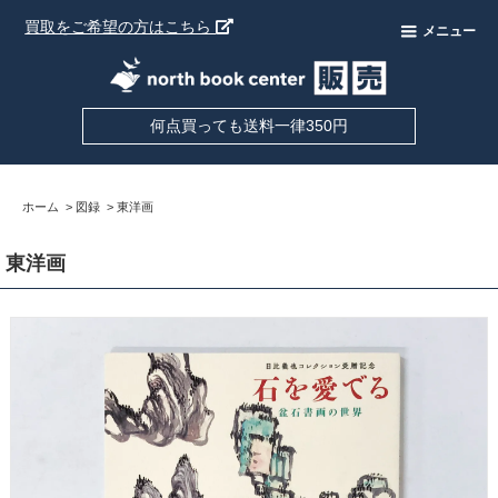
買取をご希望の方はこちら
メニュー
何点買っても送料一律350円
ホーム
>
図録
>
東洋画
東洋画