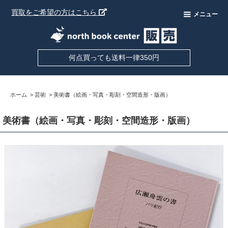
買取をご希望の方はこちら
メニュー
何点買っても送料一律350円
ホーム
>
芸術
>
美術書（絵画・写真・彫刻・空間造形・版画）
美術書（絵画・写真・彫刻・空間造形・版画）