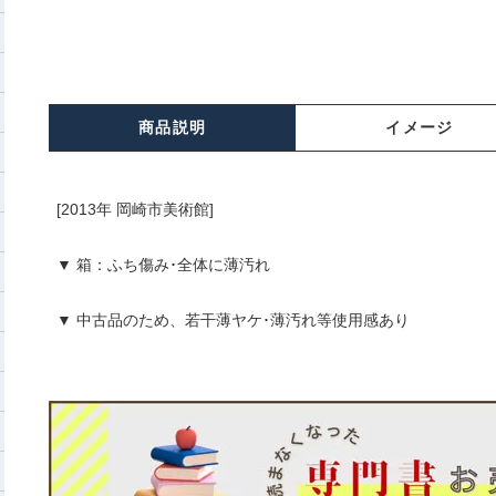
商品説明
イメージ
[2013年 岡崎市美術館]
▼ 箱：ふち傷み･全体に薄汚れ
▼ 中古品のため、若干薄ヤケ･薄汚れ等使用感あり