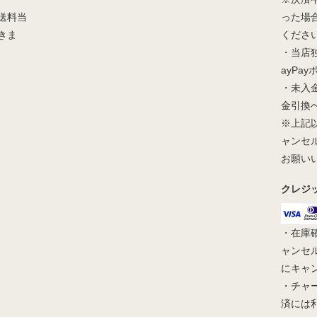
送料当
った場
きま
くださ
・当店
ayPa
・未入
金引換
※上記
ャンセ
お願い
クレジ
・在庫
ャンセ
にキャ
・チャ
済には