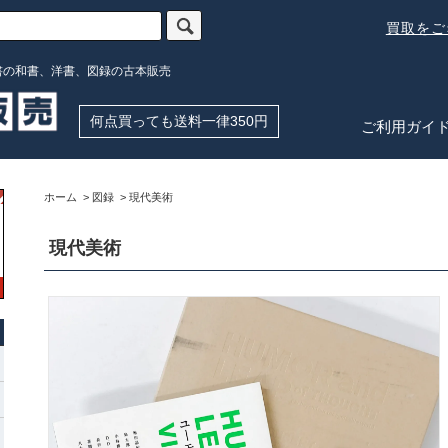
買取を
書の和書、洋書、図録の古本販売
何点買っても送料一律350円
ご利用ガイ
ホーム
>
図録
>
現代美術
現代美術