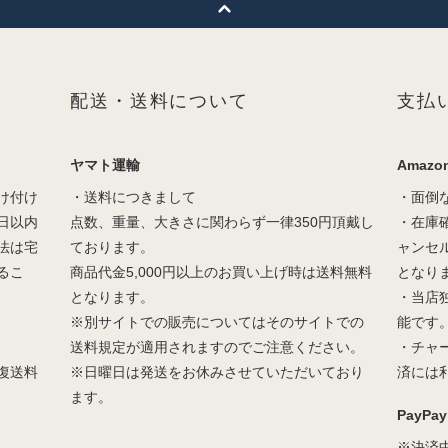
配送・送料について
支払
ヤマト運輸
Amazon
け付け
・送料につきまして
・面倒
日以内
点数、重量、大きさに関わらず一律350円頂戴し
・在庫
法は宅
ております。
ャンセ
るこ
商品代金5,000円以上のお買い上げ時は送料無料
となり
となります。
・当店
※別サイトでの販売についてはそのサイトでの
能です
送料規定が適用されますのでご注意ください。
・チャ
復送料
※日曜日は発送をお休みさせていただいており
済には
ます。
PayPay
※決済