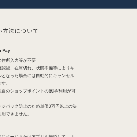
い方法について
 Pay
な住所入力等が不要
確認後、在庫切れ、状態不備等によりキ
ルとなった場合には自動的にキャンセル
ます。
独自のショップポイントの獲得/利用が可
。
ージバック防止のため単価3万円以上の決
利用できません。
中にページまたはアプリを離脱してしま