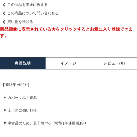
この商品を友達に教える
この商品について問い合わせる
買い物を続ける
商品画像に表示されている★をクリックするとお気に入り登録できま
す。
商品説明
イメージ
レビュー(0)
[1998年 作品社]
▼ カバー：ふち傷み
▼ 上下角に強い打痕
▼ 中古品のため、若干薄ヤケ･薄汚れ等使用感あり