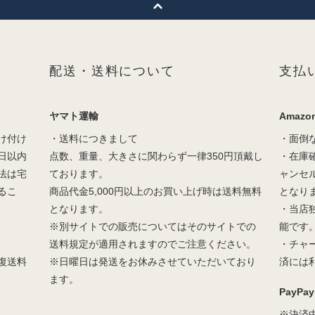
配送・送料について
支払
ヤマト運輸
Amazon
け付け
・送料につきまして
・面倒
日以内
点数、重量、大きさに関わらず一律350円頂戴し
・在庫
法は宅
ております。
ャンセ
るこ
商品代金5,000円以上のお買い上げ時は送料無料
となり
となります。
・当店
※別サイトでの販売についてはそのサイトでの
能です
送料規定が適用されますのでご注意ください。
・チャ
復送料
※日曜日は発送をお休みさせていただいており
済には
ます。
PayPay
※決済