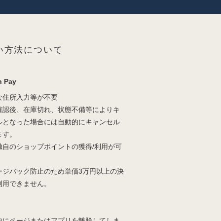
い方法について
 Pay
な住所入力等が不要
確認後、在庫切れ、状態不備等によりキ
ルとなった場合には自動的にキャンセル
ます。
独自のショップポイントの獲得/利用が可
。
ージバック防止のため単価3万円以上の決
利用できません。
中にページまたはアプリを離脱してしま