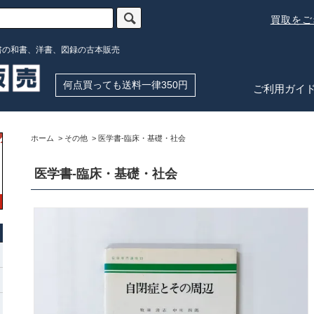
買取を
書の和書、洋書、図録の古本販売
何点買っても送料一律350円
ご利用ガイ
ホーム
>
その他
>
医学書-臨床・基礎・社会
医学書-臨床・基礎・社会