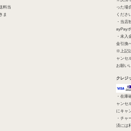
送料当
った場
きま
くださ
・当店
ayPa
・未入
金引換
※上記
ャンセ
お願い
クレジ
・在庫
ャンセ
にキャ
・チャ
済には