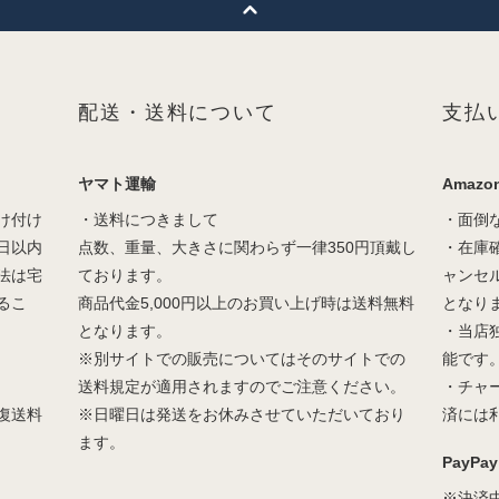
配送・送料について
支払
ヤマト運輸
Amazon
け付け
・送料につきまして
・面倒
日以内
点数、重量、大きさに関わらず一律350円頂戴し
・在庫
法は宅
ております。
ャンセ
るこ
商品代金5,000円以上のお買い上げ時は送料無料
となり
となります。
・当店
※別サイトでの販売についてはそのサイトでの
能です
送料規定が適用されますのでご注意ください。
・チャ
復送料
※日曜日は発送をお休みさせていただいており
済には
ます。
PayPay
※決済