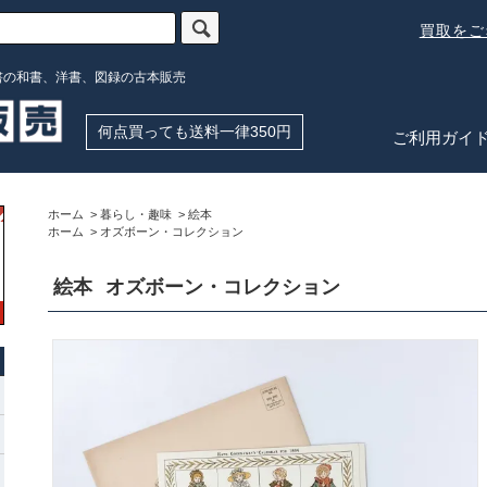
買取を
書の和書、洋書、図録の古本販売
何点買っても送料一律350円
ご利用ガイ
ホーム
>
暮らし・趣味
>
絵本
ホーム
>
オズボーン・コレクション
絵本
オズボーン・コレクション