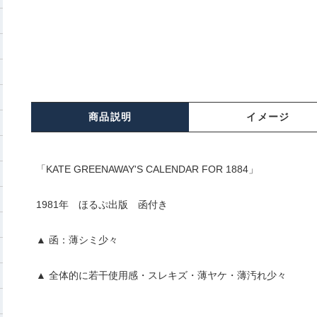
商品説明
イメージ
「KATE GREENAWAY'S CALENDAR FOR 1884」
1981年 ほるぷ出版 函付き
▲ 函：薄シミ少々
▲ 全体的に若干使用感・スレキズ・薄ヤケ・薄汚れ少々