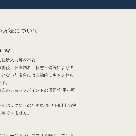
い方法について
 Pay
な住所入力等が不要
確認後、在庫切れ、状態不備等によりキ
ルとなった場合には自動的にキャンセル
ます。
独自のショップポイントの獲得/利用が可
。
ージバック防止のため単価3万円以上の決
利用できません。
中にページまたはアプリを離脱してしま