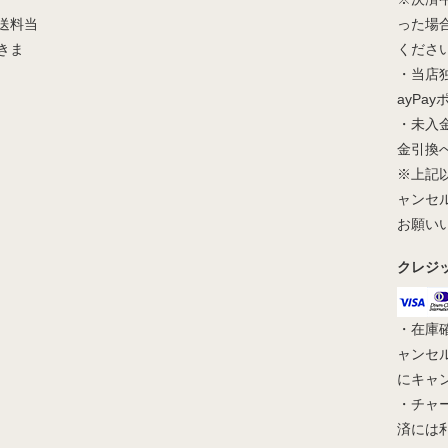
送料当
った場
きま
くださ
・当店
ayPa
・未入
金引換
※上記
ャンセ
お願い
クレジ
・在庫
ャンセ
にキャ
・チャ
済には