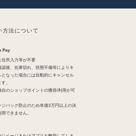
い方法について
 Pay
な住所入力等が不要
確認後、在庫切れ、状態不備等によりキ
ルとなった場合には自動的にキャンセル
ます。
独自のショップポイントの獲得/利用が可
。
ージバック防止のため単価3万円以上の決
利用できません。
中にページまたはアプリを離脱してしま