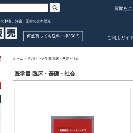
買取を
書の和書、洋書、図録の古本販売
何点買っても送料一律350円
ご利用ガイ
ホーム
>
その他
>
医学書-臨床・基礎・社会
医学書-臨床・基礎・社会