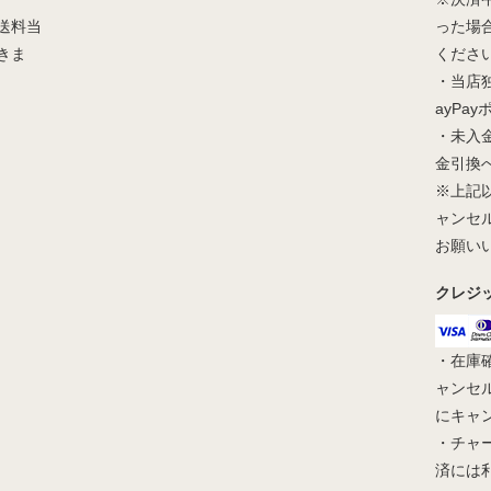
送料当
った場
きま
くださ
・当店
ayPa
・未入
金引換
※上記
ャンセ
お願い
クレジ
・在庫
ャンセ
にキャ
・チャ
済には