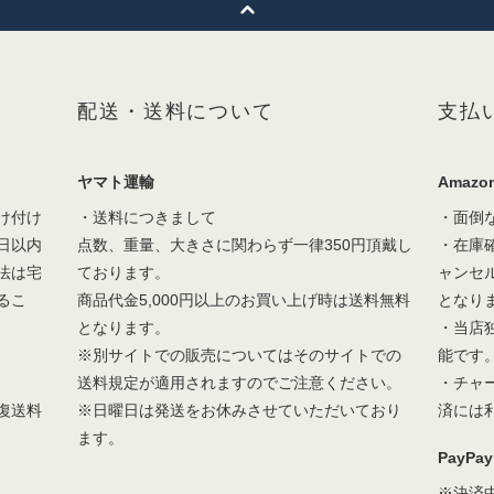
配送・送料について
支払
ヤマト運輸
Amazon
け付け
・送料につきまして
・面倒
日以内
点数、重量、大きさに関わらず一律350円頂戴し
・在庫
法は宅
ております。
ャンセ
るこ
商品代金5,000円以上のお買い上げ時は送料無料
となり
となります。
・当店
※別サイトでの販売についてはそのサイトでの
能です
送料規定が適用されますのでご注意ください。
・チャ
復送料
※日曜日は発送をお休みさせていただいており
済には
ます。
PayPay
※決済