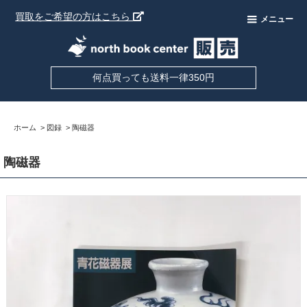
買取をご希望の方はこちら
メニュー
何点買っても送料一律350円
ホーム
>
図録
>
陶磁器
陶磁器