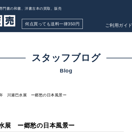
専門書の和書、洋書古本の買取、販売
何点買っても送料一律350円
ご利用ガイ
スタッフブログ
Blog
0年 川瀬巴水展 ー郷愁の日本風景ー
巴水展 ー郷愁の日本風景ー