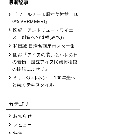
最新記事
『フェルメール原寸美術館 10
0% VERMEER!』
図録「アンドリュー・ワイエ
ス 創造への道程(みち)」
和田誠 日活名画座ポスター集
図録『アイヌの装いとハレの日
の着物―国立アイヌ民族博物館
の開館によせて』
ミナ ペルホネン──100年先へ
と続くテキスタイル
カテゴリ
お知らせ
レビュー
特集