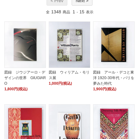
< Prev
Next >
1348
1
15
全
商品
-
表示
図録 ジウジアーロ・デ
図録 ウィリアム・モリ
図録 アール・デコと東
ザインの世界 GIUGIAR
ス展
洋 1920-30年代・パリを
O
1,000円(税込)
夢みた時代
1,800円(税込)
1,900円(税込)