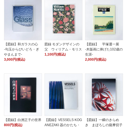
【図録】和ガラスの心
図録 モダンデザインの
【図録】 平塚運一展
-勾玉からびいどろ・ぎ
父 ウィリアム・モリス
-木版画に捧げた102歳の
やまんまで-
1,100円(税込)
生涯-
3,000円(税込)
2,000円(税込)
【図録】白洲正子の世界
【図録】VESSELS KOG
【図録】一瞬のきらめ
800円(税込)
ANEZAKI 器のかたち・
き まぼろしの薩摩切子