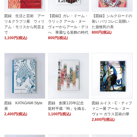
図録 生活と芸術 アー
【図録】ガレ・ドーム・
【図録】シルクロードの
ツ＆クラフツ展 ウィリ
ラリック アール・ヌー
装い パリコレに花開い
アム・モリスから民芸ま
ヴォーからアール・デコ
た遊牧民の美
で
へ 華麗なる装飾の時代
800円(税込)
1,100円(税込)
800円(税込)
図録 KATAGAMI Style
図録 創業120年記念
図録 ルイス・C・ティフ
展
龍村平蔵「時」を織る。
ァニー展 アール・ヌー
2,400円(税込)
1,100円(税込)
ヴォー ガラス芸術の華
2,600円(税込)